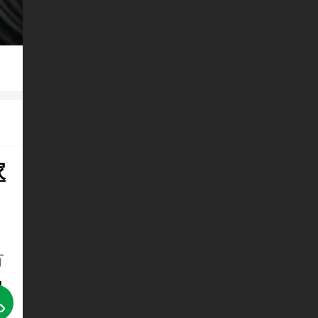
家
市
控
信