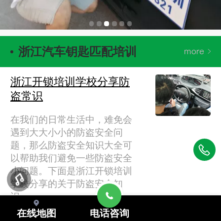
浙江汽车钥匙匹配培训
浙江开锁培训学校分享防
盗常识
在我们的日常生活中，难免会
遇到大大小小的防盗安全问
题，那么防盗安全知识大全可
以帮助我们避免一些防盗安全
小问题。下面是浙江开锁培训
学校分享的关于防盗安全知
识…
在线地图
电话咨询
浙江开锁培训学校分享防盗常识
0